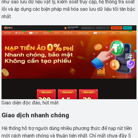
như sao lưu dữ liệu vật lý, kiểm soát truy cập, hệ thống tra soát
lỗi và áp dụng các biện pháp mã hóa sao lưu dữ liệu tối tân bậc
nhất.
Giao diện độc đáo, hút mắt
Giao dịch nhanh chóng
Hệ thống hỗ trợ người dùng nhiều phương thức để nạp rút tiền
một cách nhanh chóng và thuận tiện nhất. Chỉ mất chưa đầy 5