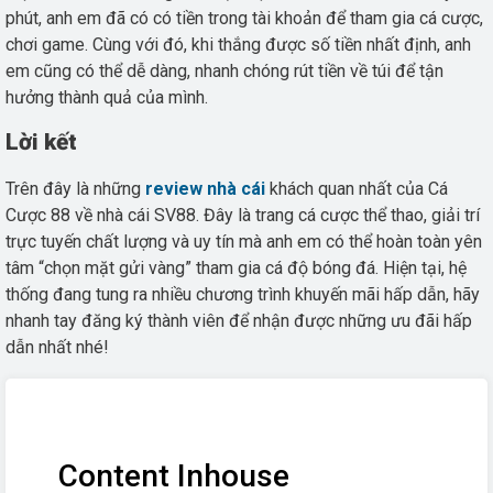
phút, anh em đã có có tiền trong tài khoản để tham gia cá cược,
chơi game. Cùng với đó, khi thắng được số tiền nhất định, anh
em cũng có thể dễ dàng, nhanh chóng rút tiền về túi để tận
hưởng thành quả của mình.
Lời kết
Trên đây là những
review nhà cái
khách quan nhất của Cá
Cược 88 về nhà cái SV88. Đây là trang cá cược thể thao, giải trí
trực tuyến chất lượng và uy tín mà anh em có thể hoàn toàn yên
tâm “chọn mặt gửi vàng” tham gia cá độ bóng đá. Hiện tại, hệ
thống đang tung ra nhiều chương trình khuyến mãi hấp dẫn, hãy
nhanh tay đăng ký thành viên để nhận được những ưu đãi hấp
dẫn nhất nhé!
Content Inhouse