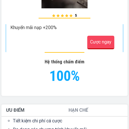
5
Khuyến mãi nạp +200%
Cược ngay
Hệ thống chấm điểm
100%
ƯU ĐIỂM
HẠN CHẾ
Tiết kiệm chi phí cá cược