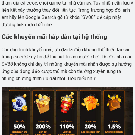
tham gia cá cược, chơi game tại nhà cái này. Tuy nhiên cần lưu ý
liên kết này thường thay đổi liên tục. Trong trường hợp đó, anh
em hãy lên Google Search gõ từ khóa “SV88” để cập nhật
đường link mới nhất nhé.
Các khuyến mãi hấp dẫn tại hệ thống
Chương trình khuyến mãi, ưu đãi là điều không thể thiếu tại các
trang cá cược uy tín để thu hút, tri ân người chơi. Do đó, nhà cái
SV88 không chỉ duy trì những khuyến mãi nhận được sự hưởng
ứng của đông đảo cược thủ mà còn thường xuyên tung ra
những chương trình ưu đãi mới. Tiêu biểu như: