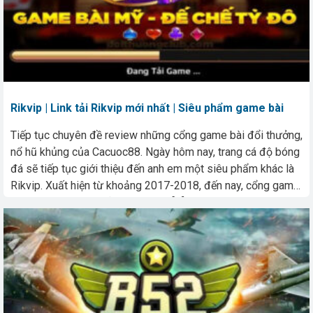
Rikvip | Link tải Rikvip mới nhất | Siêu phẩm game bài
Tiếp tục chuyên đề review những cổng game bài đổi thưởng,
nổ hũ khủng của Cacuoc88. Ngày hôm nay, trang cá độ bóng
đá sẽ tiếp tục giới thiệu đến anh em một siêu phẩm khác là
Rikvip. Xuất hiện từ khoảng 2017-2018, đến nay, cổng game
đã giành được thị phần lớn tại thị […]