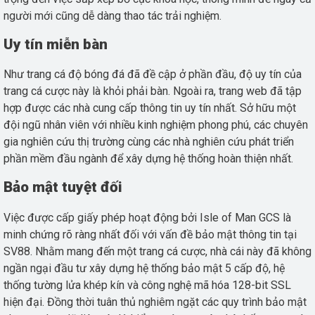
người mới cũng dễ dàng thao tác trải nghiệm.
Uy tín miễn bàn
Như trang cá độ bóng đá đã đề cập ở phần đầu, độ uy tín của
trang cá cược này là khỏi phải bàn. Ngoài ra, trang web đã tập
hợp được các nhà cung cấp thông tin uy tín nhất. Sở hữu một
đội ngũ nhân viên với nhiều kinh nghiệm phong phú, các chuyên
gia nghiên cứu thị trường cùng các nhà nghiên cứu phát triển
phần mềm đầu ngành để xây dựng hệ thống hoàn thiện nhất.
Bảo mật tuyệt đối
Việc được cấp giấy phép hoạt động bởi Isle of Man GCS là
minh chứng rõ ràng nhất đối với vấn đề bảo mật thông tin tại
SV88. Nhằm mang đến một trang cá cược, nhà cái này đã không
ngần ngại đầu tư xây dựng hệ thống bảo mật 5 cấp độ, hệ
thống tường lửa khép kín và công nghệ mã hóa 128-bit SSL
hiện đại. Đồng thời tuân thủ nghiêm ngặt các quy trình bảo mật