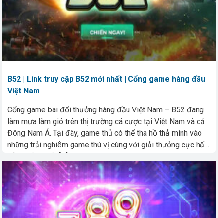
B52 | Link truy cập B52 mới nhất | Cổng game hàng đầu
Việt Nam
Cổng game bài đổi thưởng hàng đầu Việt Nam – B52 đang
làm mưa làm gió trên thị trường cá cược tại Việt Nam và cả
Đông Nam Á. Tại đây, game thủ có thể tha hồ thả mình vào
những trải nghiệm game thú vị cùng với giải thưởng cực hấp
dẫn. Nếu muốn […]