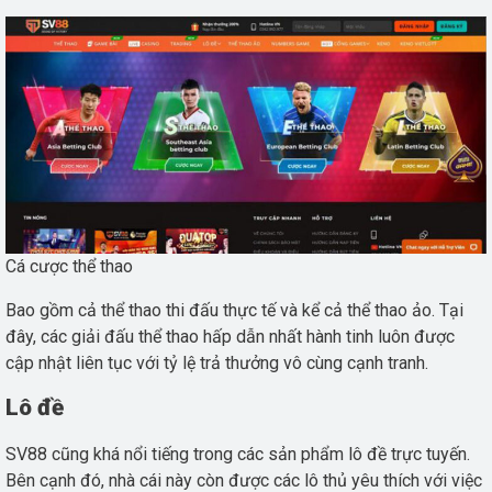
Cá cược thể thao
Bao gồm cả thể thao thi đấu thực tế và kể cả thể thao ảo. Tại
đây, các giải đấu thể thao hấp dẫn nhất hành tinh luôn được
cập nhật liên tục với tỷ lệ trả thưởng vô cùng cạnh tranh.
Lô đề
SV88 cũng khá nổi tiếng trong các sản phẩm lô đề trực tuyến.
Bên cạnh đó, nhà cái này còn được các lô thủ yêu thích với việc