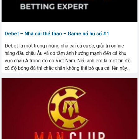
Debet – Nhà cái thể thao – Game nổ hũ số #1
Debet là một trong những nhà cái cá cược, giải trí online
hàng đầu châu Âu và có tầm ảnh hưởng mạnh đến cả khu
vực châu Á trong đó có Việt Nam. Nếu anh em là một tín đồ
cá độ bóng đá thì chắc chắn không thể bỏ qua cái tên này
được […]