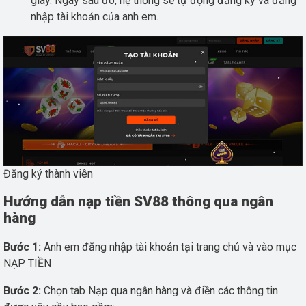
giây. Ngay sau đó, hệ thống sẽ tự động đăng ký và đăng
nhập tài khoản của anh em.
Đăng ký thành viên
Hướng dẫn nạp tiền SV88 thông qua ngân
hàng
Bước 1:
Anh em đăng nhập tài khoản tại trang chủ và vào mục
NẠP TIỀN
Bước 2:
Chọn tab Nạp qua ngân hàng và điền các thông tin