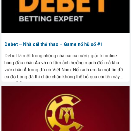
Debet – Nhà cái thể thao – Game nổ hũ số #1
Debet là một trong những nhà cái cá cược, giải trí online
hàng đầu châu Âu và có tầm ảnh hưởng mạnh đến cả khu
vực châu Á trong đó có Việt Nam. Nếu anh em là một tín đồ
cá độ bóng đá thì chắc chắn không thể bỏ qua cái tên này
được […]