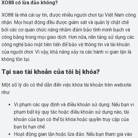
XO88 có lừa đảo không?
XO88 là nhà cái uy tín, được nhiều người chơi tại Việt Nam công
nhận. Mọi hoạt động đều được giám sát và quản lý chặt chẽ
bởi các cơ quan chức năng nhằm đảm bảo tính minh bạch và
công bằng trong mọi giao dịch. Hơn nữa, nền tảng sử dụng các
công nghệ bảo mật tiên tiến để bảo vệ thông tin và tài khoản
của người chơi. Vì vậy, khả năng xảy ra các hành vi gian lận là
không tồn tại.
Tại sao tài khoản của tôi bị khóa?
Một số lý do có thể dẫn đến việc khóa tài khoản trên website
như:
Vi phạm các quy định và điều khoản sử dụng: Nếu bạn vi
phạm bất kỳ quy tắc hoặc điều khoản sử dụng nào, tài
khoản của bạn có thể bị khóa hoặc quyền truy cập của
bạn bị hạn chế.
Hoạt động gian lận hoặc lừa đảo: Nếu bạn tham gia vào