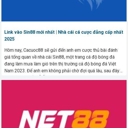
Link vào Sin88 mới nhất | Nhà cái cá cược đẳng cấp nhất
2025
Hôm nay, Cacuoc88 sẽ gửi đến anh em cược thủ bài đánh
giá tổng quan về nhà cái Sin88, một trang cá độ bóng đá
đang làm mưa làm gió trên thị trường cá độ bóng đá Việt
Nam 2023. Để anh em không phải chờ đợi quá lâu, sau đây
chúng tôi sẽ tổng […]