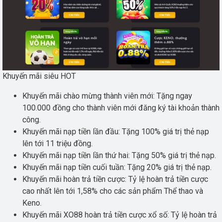
Khuyến mãi siêu HOT
Khuyến mãi chào mừng thành viên mới: Tặng ngay
100.000 đồng cho thành viên mới đăng ký tài khoản thành
công.
Khuyến mãi nạp tiền lần đầu: Tặng 100% giá trị thẻ nạp
lên tới 11 triệu đồng.
Khuyến mãi nạp tiền lần thứ hai: Tặng 50% giá trị thẻ nạp.
Khuyến mãi nạp tiền cuối tuần: Tặng 20% giá trị thẻ nạp.
Khuyến mãi hoàn trả tiền cược: Tỷ lệ hoàn trả tiền cược
cao nhất lên tới 1,58% cho các sản phẩm Thể thao và
Keno.
Khuyến mãi XO88 hoàn trả tiền cược xổ số: Tỷ lệ hoàn trả