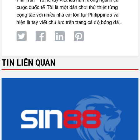
cược quốc tế. Tôi là một dân chơi thứ thiệt từng
cộng tác với nhiều nhà cái lớn tại Philippines và
hiện là tay viết chủ lực trên trang cá độ bóng đá
Cacuoc88.
TIN LIÊN QUAN