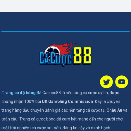
Trang cá độ bóng đá
Cacuoc88 là nền tảng cá cược uy tín, được
chứng nhận 100% bởi
UK Gambling Commission
. Đây là chuyên
trang hàng đầu chuyên đánh giá các nền tảng cá cược tại
Châu Âu
và
toàn cầu. Trang cá cược bóng đá cam kết mang đến cho người chơi
một trải nghiệm cá cược an toàn, đáng tin cậy và minh bạch.