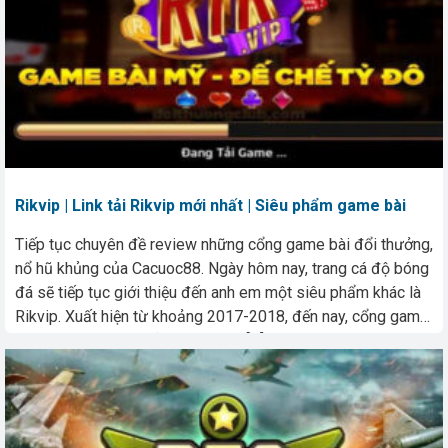
Rikvip | Link tải Rikvip mới nhất | Siêu phẩm game bài
Tiếp tục chuyên đề review những cổng game bài đổi thưởng,
nổ hũ khủng của Cacuoc88. Ngày hôm nay, trang cá độ bóng
đá sẽ tiếp tục giới thiệu đến anh em một siêu phẩm khác là
Rikvip. Xuất hiện từ khoảng 2017-2018, đến nay, cổng game
đã giành được thị phần lớn tại thị […]