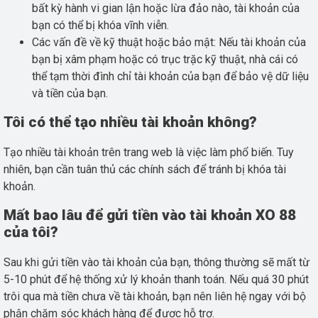
bất kỳ hành vi gian lận hoặc lừa đảo nào, tài khoản của
bạn có thể bị khóa vĩnh viễn.
Các vấn đề về kỹ thuật hoặc bảo mật: Nếu tài khoản của
bạn bị xâm phạm hoặc có trục trặc kỹ thuật, nhà cái có
thể tạm thời đình chỉ tài khoản của bạn để bảo vệ dữ liệu
và tiền của bạn.
Tôi có thể tạo nhiều tài khoản không?
Tạo nhiều tài khoản trên trang web là việc làm phổ biến. Tuy
nhiên, bạn cần tuân thủ các chính sách để tránh bị khóa tài
khoản.
Mất bao lâu để gửi tiền vào tài khoản XO 88
của tôi?
Sau khi gửi tiền vào tài khoản của bạn, thông thường sẽ mất từ
5-10 phút để hệ thống xử lý khoản thanh toán. Nếu quá 30 phút
trôi qua mà tiền chưa về tài khoản, bạn nên liên hệ ngay với bộ
phận chăm sóc khách hàng để được hỗ trợ.