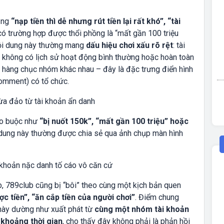
rằng
“nạp tiền thì dễ nhưng rút tiền lại rất khó”, “tài
 có trường hợp được thổi phồng là “mất gần 100 triệu
nội dung này thường mang
dấu hiệu chơi xấu rõ rệt
: tài
, không có lịch sử hoạt động bình thường hoặc hoàn toàn
ên hàng chục nhóm khác nhau – đây là đặc trưng điển hình
 comment) có tổ chức.
lừa đảo từ tài khoản ẩn danh
cáo buộc như
“bị nuốt 150k”, “mất gần 100 triệu” hoặc
 dung này thường được chia sẻ qua ảnh chụp màn hình
i khoản nặc danh tố cáo vô căn cứ
b, 789club cũng bị “bôi” theo cùng một kịch bản quen
c tiền”, “ăn cắp tiền của người chơi”
. Điểm chung
 này dường như xuất phát từ
cùng một nhóm tài khoản
 khoảng thời gian
, cho thấy đây không phải là phản hồi