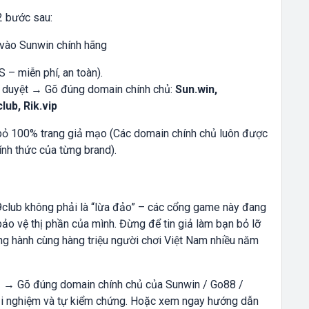
2 bước sau:
vào Sunwin chính hãng
 – miễn phí, an toàn).
 duyệt → Gõ đúng domain chính chủ:
Sun.win,
lub, Rik.vip
 bỏ 100% trang giả mạo (Các domain chính chủ luôn được
nh thức của từng brand).
89club không phải là “lừa đảo” – các cổng game này đang
bảo vệ thị phần của mình. Đừng để tin giả làm bạn bỏ lỡ
đồng hành cùng hàng triệu người chơi Việt Nam nhiều năm
.1 → Gõ đúng domain chính chủ của Sunwin / Go88 /
rải nghiệm và tự kiểm chứng. Hoặc xem ngay hướng dẫn