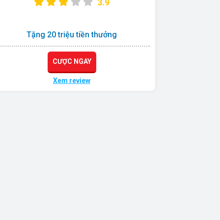
3.9
Tặng 20 triệu tiền thưởng
CƯỢC NGAY
Xem review