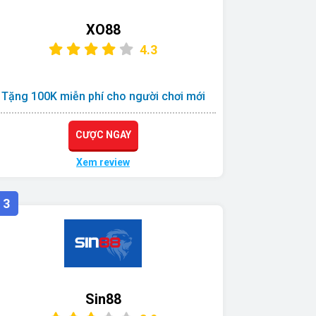
XO88
4.3
Tặng 100K miễn phí cho người chơi mới
CƯỢC NGAY
Xem review
3
Sin88