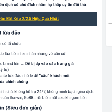
ến dịch có chủ đích nhằm hạ thấp uy tín đối thủ
.
Dẫn Bắt Kèo 2/2.5 Hiệu Quả Nhất
 lừa đảo
h có tổ chức:
lub lừa tiền nhan nhản nhưng vô căn cứ
ác brand lớn →
Dễ bị dụ vào các trang giả
ý tự).
 site lừa đảo nhỏ lẻ dễ
“câu” khách mới
.
của chính chúng
.
nh chủ, không hỗ trợ 24/7, không minh bạch giao dịch.
n
của Sunwin, Go88… rồi biến mất sau khi gom tiền.
n (Siêu đơn giản)