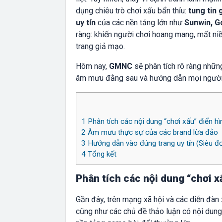
dụng chiêu trò chơi xấu bẩn thỉu:
tung tin 
uy tín
của các nền tảng lớn như
Sunwin, Go
ràng: khiến người chơi hoang mang, mất niề
trang giả mạo.
Hôm nay,
GMNC
sẽ phân tích rõ ràng nhữn
âm mưu đằng sau và hướng dẫn mọi người tr
1
Phân tích các nội dung “chơi xấu” điển hìn
2
Âm mưu thực sự của các brand lừa đảo
3
Hướng dẫn vào đúng trang uy tín (Siêu đơ
4
Tổng kết
Phân tích các nội dung “chơi xấ
Gần đây, trên mạng xã hội và các diễn đàn 
cũng như các chủ đề thảo luận có nội dung 