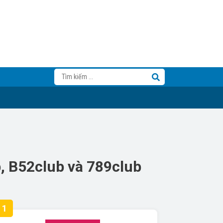
b, B52club và 789club
1