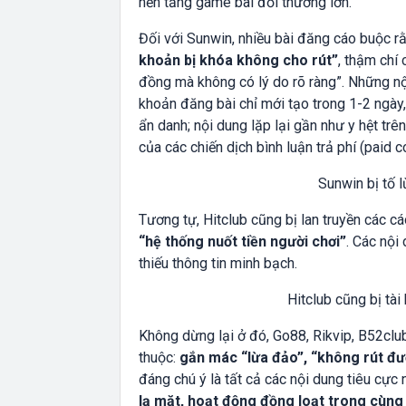
nền tảng game bài đổi thưởng lớn.
Đối với Sunwin, nhiều bài đăng cáo buộc 
khoản bị khóa không cho rút”
, thậm chí
đồng mà không có lý do rõ ràng”. Những 
khoản đăng bài chỉ mới tạo trong 1-2 ngày
ẩn danh; nội dung lặp lại gần như y hệt tr
của các chiến dịch bình luận trả phí (paid
Sunwin bị tố 
Tương tự, Hitclub cũng bị lan truyền các 
“hệ thống nuốt tiền người chơi”
. Các nội
thiếu thông tin minh bạch.
Hitclub cũng bị tà
Không dừng lại ở đó, Go88, Rikvip, B52clu
thuộc:
gắn mác “lừa đảo”, “không rút đượ
đáng chú ý là tất cả các nội dung tiêu cực
lạ mặt, hoạt động đồng loạt trong cùng