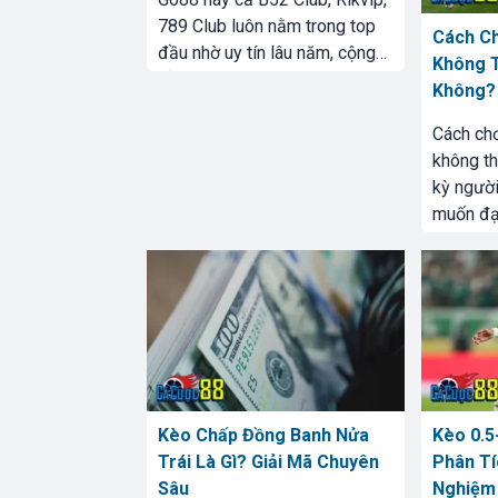
789 Club luôn nằm trong top
Cách Ch
đầu nhờ uy tín lâu năm, cộng
Không T
đồng người chơi đông đảo và
Không?
chất lượng dịch vụ vượt trội.
Tuy nhiên, chính vì sức hút
Cách ch
mạnh mẽ này mà các thương
không th
hiệu lớn thường xuyên trở
kỳ ngườ
thành mục tiêu của các […]
muốn đạ
làm được
phải có 
duy phân
như biết
Việc lựa
Kèo Chấp Đồng Banh Nửa
Kèo 0.5
Trái Là Gì? Giải Mã Chuyên
Phân Tí
Sâu
Nghiệm