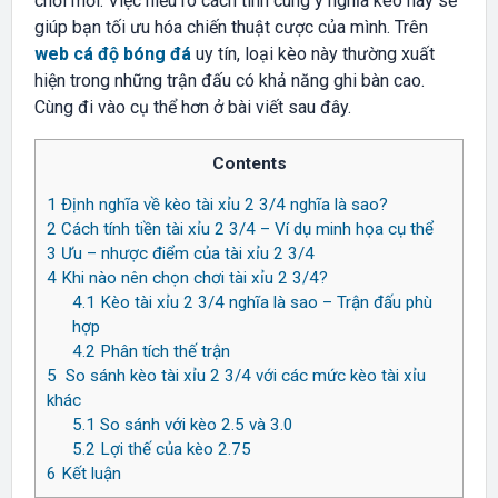
chơi mới. Việc hiểu rõ cách tính cùng ý nghĩa kèo này sẽ
giúp bạn tối ưu hóa chiến thuật cược của mình. Trên
web cá độ bóng đá
uy tín, loại kèo này thường xuất
hiện trong những trận đấu có khả năng ghi bàn cao.
Cùng đi vào cụ thể hơn ở bài viết sau đây.
Contents
1
Định nghĩa về kèo tài xỉu 2 3/4 nghĩa là sao?
2
Cách tính tiền tài xỉu 2 3/4 – Ví dụ minh họa cụ thể
3
Ưu – nhược điểm của tài xỉu 2 3/4
4
Khi nào nên chọn chơi tài xỉu 2 3/4?
4.1
Kèo tài xỉu 2 3/4 nghĩa là sao – Trận đấu phù
hợp
4.2
Phân tích thế trận
5
So sánh kèo tài xỉu 2 3/4 với các mức kèo tài xỉu
khác
5.1
So sánh với kèo 2.5 và 3.0
5.2
Lợi thế của kèo 2.75
6
Kết luận