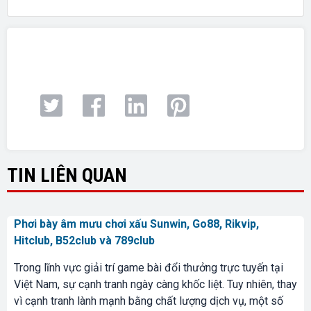
TIN LIÊN QUAN
Phơi bày âm mưu chơi xấu Sunwin, Go88, Rikvip,
Hitclub, B52club và 789club
Trong lĩnh vực giải trí game bài đổi thưởng trực tuyến tại
Việt Nam, sự cạnh tranh ngày càng khốc liệt. Tuy nhiên, thay
vì cạnh tranh lành mạnh bằng chất lượng dịch vụ, một số