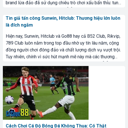
brand lừa đảo đã sử dụng chiêu trò chơi xấu bẩn thỉu: tung
tin giả, bình luận bịa đặt, video […]
Tin giả tấn công Sunwin, Hitclub: Thương hiệu lớn luôn
là đích ngắm
Hiện nay, Sunwin, Hitclub và Go88 hay cả B52 Club, Rikvip,
789 Club luôn nằm trong top đầu nhờ uy tín lâu năm, cộng
đồng người chơi đông đảo và chất lượng dịch vụ vượt trội.
Tuy nhiên, chính vì sức hút mạnh mẽ này mà các thương
hiệu lớn thường xuyên trở thành mục tiêu của các […]
Cách Chơi Cá Độ Bóng Đá Không Thua: Có Thật