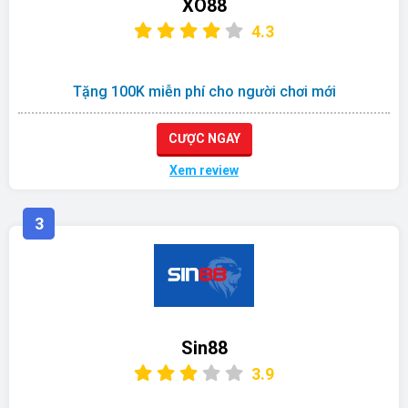
XO88
4.3
Tặng 100K miễn phí cho người chơi mới
CƯỢC NGAY
Xem review
3
Sin88
3.9