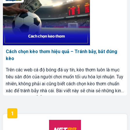
Cách chọn kèo thơm hiệu quả – Tránh bẫy, bắt đúng
kèo
Trên các web cá độ bóng đá uy tín, kèo thơm luôn là mục
tiêu săn đón của người chơi muốn tối ưu hóa lợi nhuận. Tuy
nhiên, không phải ai cũng biết cách chọn kèo thơm chuẩn
xác để tránh bẫy nhà cái. Bài viết này sẽ chia sẻ những kinh
nghiệm thực tế […]
1