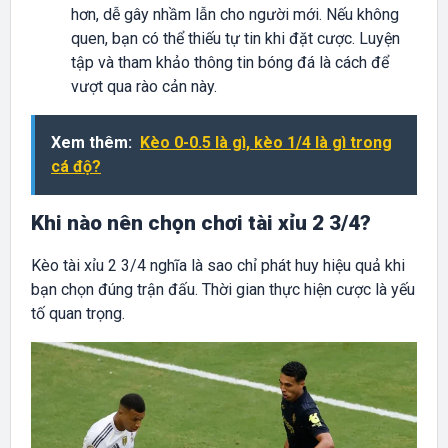
hơn, dễ gây nhầm lẫn cho người mới. Nếu không
quen, bạn có thể thiếu tự tin khi đặt cược. Luyện
tập và tham khảo thông tin bóng đá là cách để
vượt qua rào cản này.
Xem thêm:
Kèo 0-0.5 là gì, kèo 1/4 là gì trong
cá độ?
Khi nào nên chọn chơi tài xỉu 2 3/4?
Kèo tài xỉu 2 3/4 nghĩa là sao chỉ phát huy hiệu quả khi
bạn chọn đúng trận đấu. Thời gian thực hiện cược là yếu
tố quan trọng.