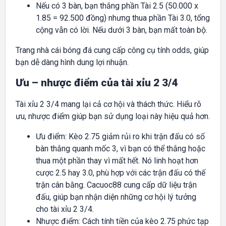
Nếu có 3 bàn, bạn thắng phần Tài 2.5 (50.000 x
1.85 = 92.500 đồng) nhưng thua phần Tài 3.0, tổng
cộng vẫn có lời. Nếu dưới 3 bàn, bạn mất toàn bộ.
Trang nhà cái bóng đá cung cấp công cụ tính odds, giúp
bạn dễ dàng hình dung lợi nhuận.
Ưu – nhược điểm của tài xỉu 2 3/4
Tài xỉu 2 3/4 mang lại cả cơ hội và thách thức. Hiểu rõ
ưu, nhược điểm giúp bạn sử dụng loại này hiệu quả hơn.
Ưu điểm: Kèo 2.75 giảm rủi ro khi trận đấu có số
bàn thắng quanh mốc 3, vì bạn có thể thắng hoặc
thua một phần thay vì mất hết. Nó linh hoạt hơn
cược 2.5 hay 3.0, phù hợp với các trận đấu có thế
trận cân bằng. Cacuoc88 cung cấp dữ liệu trận
đấu, giúp bạn nhận diện những cơ hội lý tưởng
cho tài xỉu 2 3/4.
Nhược điểm: Cách tính tiền của kèo 2.75 phức tạp