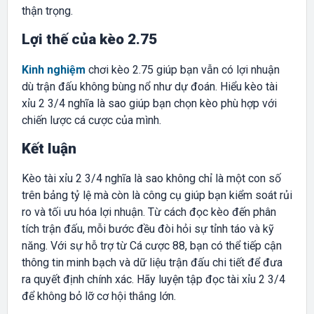
thận trọng.
Lợi thế của kèo 2.75
Kinh nghiệm
chơi kèo 2.75 giúp bạn vẫn có lợi nhuận
dù trận đấu không bùng nổ như dự đoán. Hiểu kèo tài
xỉu 2 3/4 nghĩa là sao giúp bạn chọn kèo phù hợp với
chiến lược cá cược của mình.
Kết luận
Kèo tài xỉu 2 3/4 nghĩa là sao không chỉ là một con số
trên bảng tỷ lệ mà còn là công cụ giúp bạn kiểm soát rủi
ro và tối ưu hóa lợi nhuận. Từ cách đọc kèo đến phân
tích trận đấu, mỗi bước đều đòi hỏi sự tỉnh táo và kỹ
năng. Với sự hỗ trợ từ Cá cược 88, bạn có thể tiếp cận
thông tin minh bạch và dữ liệu trận đấu chi tiết để đưa
ra quyết định chính xác. Hãy luyện tập đọc tài xỉu 2 3/4
để không bỏ lỡ cơ hội thắng lớn.