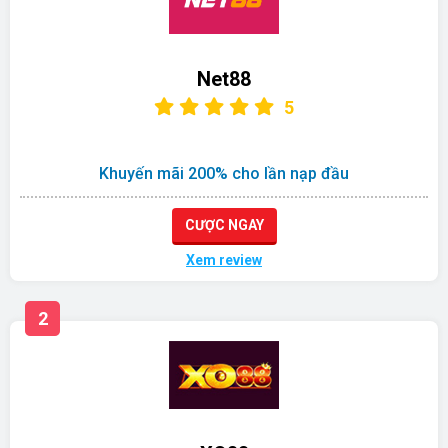
Net88
5
Khuyến mãi 200% cho lần nạp đầu
CƯỢC NGAY
Xem review
2