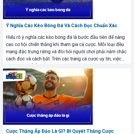
Ý Nghĩa Các Kèo Bóng Đá Và Cách Đọc Chuẩn Xác
Hiểu rõ ý nghĩa các kèo bóng đá là bước đầu tiên để nâng
cao cơ hội chiến thắng khi tham gia cá cược. Mỗi loại đều
mang đặc trưng riêng và đòi hỏi người chơi phải nắm chắc
cách đọc và cách bắt. Trên các trang cá cược uy tín, việc
phân tích và […]
Cược Thắng Áp Đảo Là Gì? Bí Quyết Thắng Cược