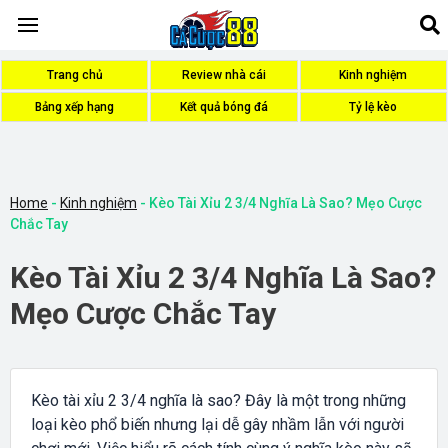
Trang chủ
Review nhà cái
Kinh nghiệm
Bảng xếp hạng
Kết quả bóng đá
Tỷ lệ kèo
Home
-
Kinh nghiệm
-
Kèo Tài Xỉu 2 3/4 Nghĩa Là Sao? Mẹo Cược
Chắc Tay
Kèo Tài Xỉu 2 3/4 Nghĩa Là Sao?
Mẹo Cược Chắc Tay
Kèo tài xỉu 2 3/4 nghĩa là sao? Đây là một trong những
loại kèo phổ biến nhưng lại dễ gây nhầm lẫn với người