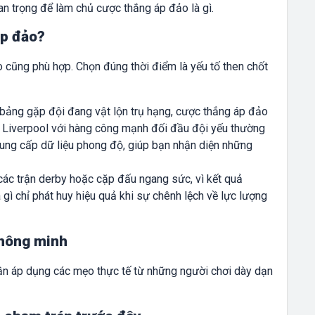
uan trọng để làm chủ cược thắng áp đảo là gì.
áp đảo?
o cũng phù hợp. Chọn đúng thời điểm là yếu tố then chốt
 bảng gặp đội đang vật lộn trụ hạng, cược thắng áp đảo
hư Liverpool với hàng công mạnh đối đầu đội yếu thường
ung cấp dữ liệu phong độ, giúp bạn nhận diện những
các trận derby hoặc cặp đấu ngang sức, vì kết quả
 gì chỉ phát huy hiệu quả khi sự chênh lệch về lực lượng
thông minh
ần áp dụng các mẹo thực tế từ những người chơi dày dạn