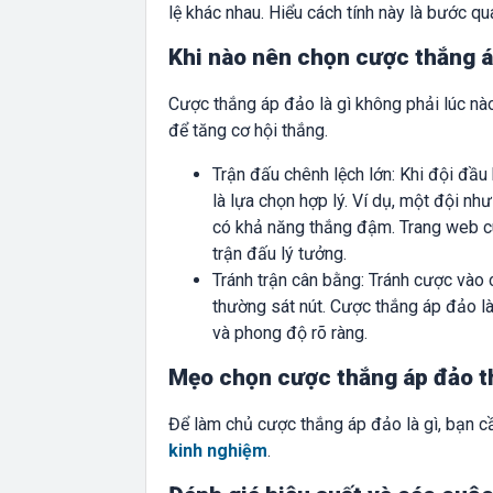
lệ khác nhau. Hiểu cách tính này là bước q
Khi nào nên chọn cược thắng 
Cược thắng áp đảo là gì không phải lúc nà
để tăng cơ hội thắng.
Trận đấu chênh lệch lớn: Khi đội đầu
là lựa chọn hợp lý. Ví dụ, một đội n
có khả năng thắng đậm. Trang web c
trận đấu lý tưởng.
Tránh trận cân bằng: Tránh cược vào 
thường sát nút. Cược thắng áp đảo là
và phong độ rõ ràng.
Mẹo chọn cược thắng áp đảo 
Để làm chủ cược thắng áp đảo là gì, bạn c
kinh nghiệm
.