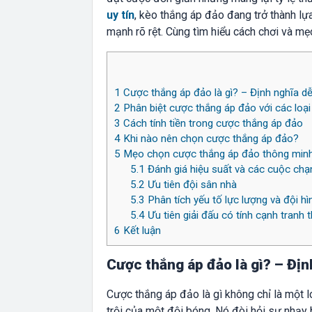
uy tín
, kèo thắng áp đảo đang trở thành lự
mạnh rõ rệt. Cùng tìm hiểu cách chơi và mẹ
1
Cược thắng áp đảo là gì? – Định nghĩa d
2
Phân biệt cược thắng áp đảo với các loại
3
Cách tính tiền trong cược thắng áp đảo
4
Khi nào nên chọn cược thắng áp đảo?
5
Mẹo chọn cược thắng áp đảo thông min
5.1
Đánh giá hiệu suất và các cuộc chạ
5.2
Ưu tiên đội sân nhà
5.3
Phân tích yếu tố lực lượng và đội hì
5.4
Ưu tiên giải đấu có tính cạnh tranh 
6
Kết luận
Cược thắng áp đảo là gì? – Địn
Cược thắng áp đảo là gì không chỉ là một 
trội của một đội bóng. Nó đòi hỏi sự nhạy