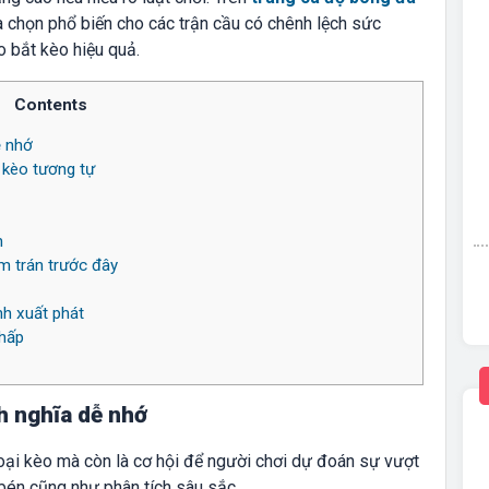
a chọn phổ biến cho các trận cầu có chênh lệch sức
o bắt kèo hiệu quả.
Contents
ễ nhớ
 kèo tương tự
h
m trán trước đây
nh xuất phát
thấp
h nghĩa dễ nhớ
loại kèo mà còn là cơ hội để người chơi dự đoán sự vượt
 bén cũng như phân tích sâu sắc.