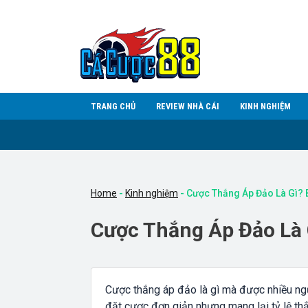
TRANG CHỦ
REVIEW NHÀ CÁI
KINH NGHIỆM
Home
-
Kinh nghiệm
-
Cược Thắng Áp Đảo Là Gì? 
Cược Thắng Áp Đảo Là 
Cược thắng áp đảo là gì mà được nhiều ng
đặt cược đơn giản nhưng mang lại tỷ lệ thắ